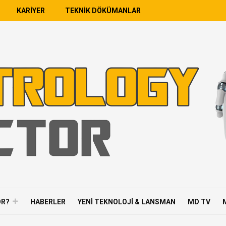
KARIYER
TEKNIK DÖKÜMANLAR
OR?
HABERLER
YENI TEKNOLOJI & LANSMAN
MD TV