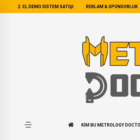
2. EL DEMO SISTEM SATIŞI
REKLAM & SPONSORLUK
KIM BU METROLOGY DOCT