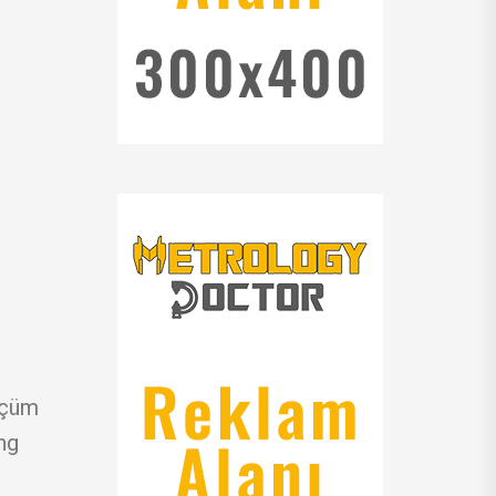
ölçüm
ng