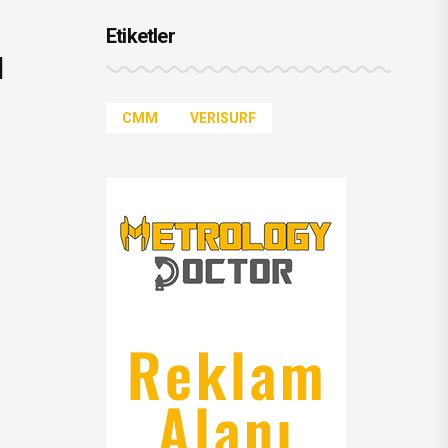
Etiketler
l
CMM
VERISURF