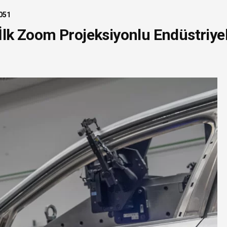
051
lk Zoom Projeksiyonlu Endüstriye