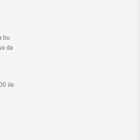
a bu
ya da
0 ile