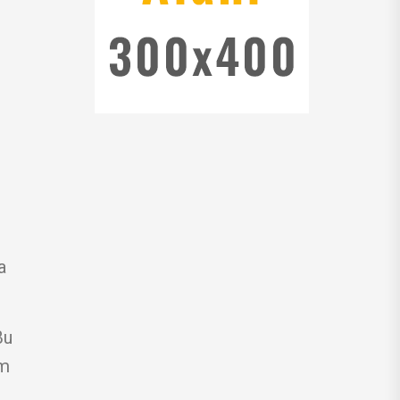
a
Bu
üm