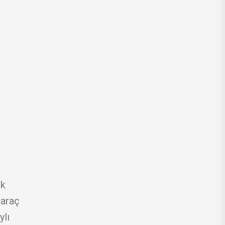
ık
 araç
ylı