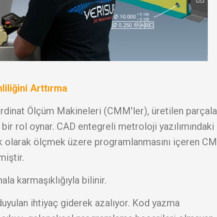
iğini Arttırma
rdinat Ölçüm Makineleri (CMM'ler), üretilen parçala
ir rol oynar. CAD entegreli metroloji yazılımındaki
atik olarak ölçmek üzere programlanmasını içeren C
iştir.
 karmaşıklığıyla bilinir.
yulan ihtiyaç giderek azalıyor. Kod yazma