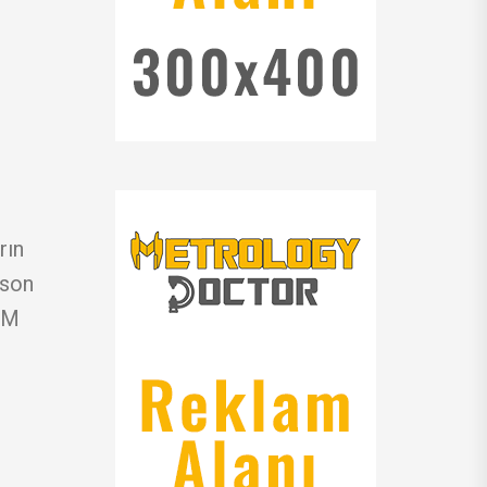
rın
 son
MM