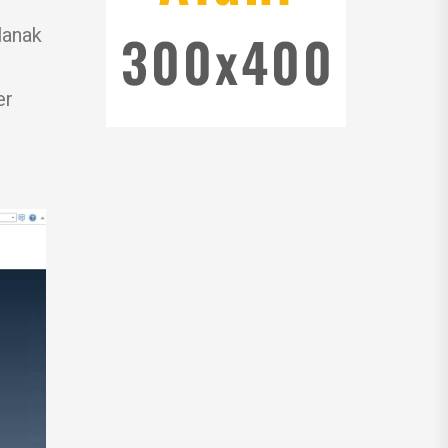
lanak
er