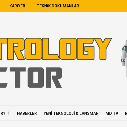
KARIYER
TEKNIK DÖKÜMANLAR
OR?
HABERLER
YENI TEKNOLOJI & LANSMAN
MD TV