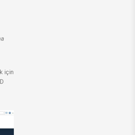
na
k için
BD