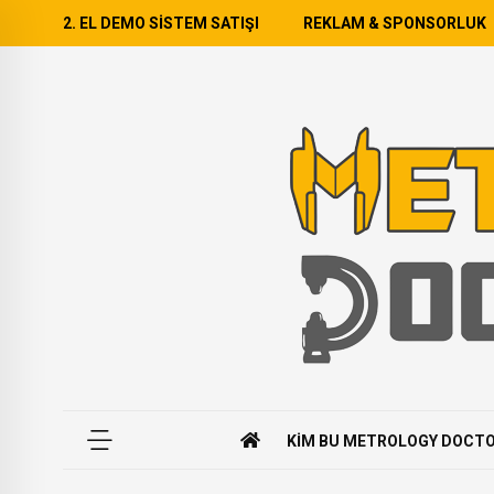
2. EL DEMO SISTEM SATIŞI
REKLAM & SPONSORLUK
KIM BU METROLOGY DOCT