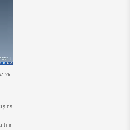
ir ve
ışına
tılır