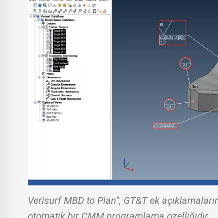
Verisurf MBD to Plan”, GT&T ek açıklamaların
otomatik bir CMM programlama özelliğidir.