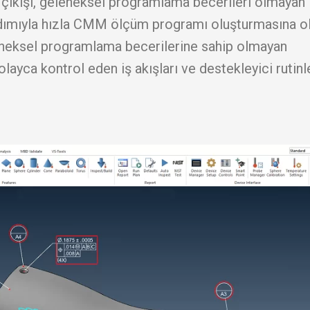
ıkışı, geleneksel programlama becerileri olmayan
 yardımıyla hızla CMM ölçüm programı oluşturmasına o
leneksel programlama becerilerine sahip olmayan
kolayca kontrol eden iş akışları ve destekleyici rutinl